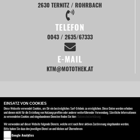
2630 TERNITZ / ROHRBACH
TELEFON
0043 / 2635/67333
E-MAIL
KTM@MOTOTHEK.AT
HOME
NEUFAHRZEUGE
MOTORRADVERLEIH
SERVICE
EINSATZ VON COOKIES
RIDE ORANGE
UNTERNEHMEN
Diese Webseite verwendet Cookies, um Dir ein bestmögliches Surf-Erlebnis zu ermöglichen. Diese Daten werden erhoben
und dienen nicht für die Erstellung von Nutzungsprofilen oder anderer weiterführender Verwendung. Sämtliche Informationen
zu verwendeten Cookies und eingebundenen Diensten finden Sie hier:
Datenschutzerklärung
MOTOTHEK e.U.
Wir verwenden auf dieser Website folgende Dienste, welche erst nach Ihrer aktiven Zustimmung eingebunden werden.
Rechengasse 25 , 2630 Ternitz / Rohrbach
Bitte haken Sie dazu den jeweiligen Dienst an und klicken auf Übernehmen:
Google Analytics
Kontakt
AGB
Impressum